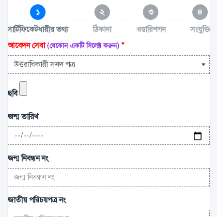
১
২
৩
৪
সার্টিফিকেটধারীর তথ্য
ঠিকানা
ওয়ারিশগন
সংযুক্তি
আবেদন সেবা
*
(যেকোন একটি সিলেক্ট করুন)
উত্তরাধিকারী সনদ পত্র
ছবি
জন্ম তারিখ
জন্ম নিবন্ধন নং
জাতীয় পরিচয়পত্র নং