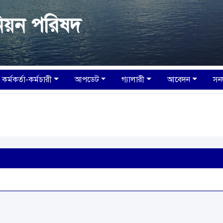
িয়ন পরিষদ
কর্মকর্তা-কর্মচারী
আপডেট
গ্যালারী
আবেদন
সন
আ