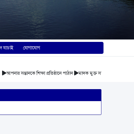
দ যাচাই
যোগাযোগ
পনার সন্তানকে শিক্ষা প্রতিষ্ঠানে পাঠান
মাদক মুক্ত সমাজ গঠন করুন
আবর্