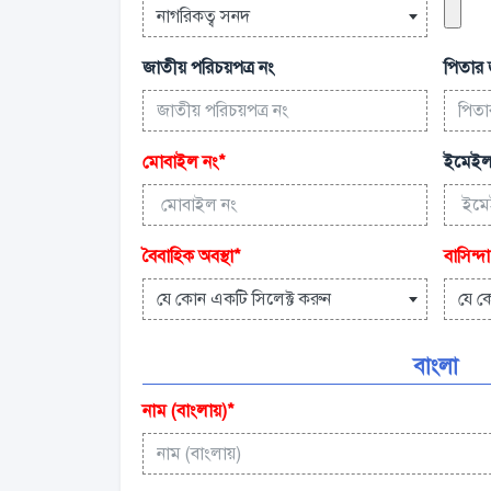
নাগরিকত্ব সনদ
জাতীয় পরিচয়পত্র নং
পিতার 
মোবাইল নং
*
ইমেইল
বৈবাহিক অবস্থা
*
বাসিন্দা
যে কোন একটি সিলেক্ট করুন
যে ক
বাংলা
নাম (বাংলায়)
*