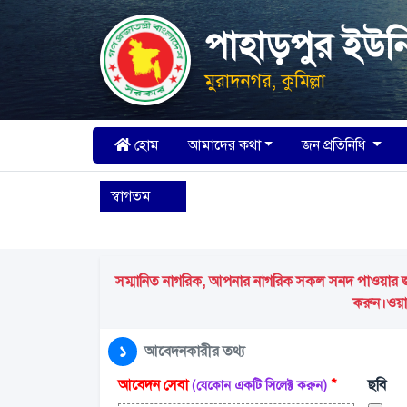
পাহাড়পুর ইউন
মুরাদনগর, কুমিল্লা
হোম
আমাদের কথা
জন প্রতিনিধি
স্বাগতম
সম্মানিত নাগরিক, আপনার নাগরিক সকল সনদ পাওয়ার জন্য
করুন।ওয়ার
১
আবেদনকারীর তথ্য
আবেদন সেবা
*
ছবি
(যেকোন একটি সিলেক্ট করুন)