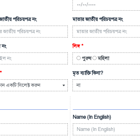
জাতীয় পরিচয়পত্র নং
মাতার জাতীয় পরিচয়পত্র নং
 নং
লিঙ্গ
*
পুরুষ
মহিলা
*
মৃত ব্যাক্তি কিনা?
োন একটি সিলেক্ট করুন
না
Name (In English)