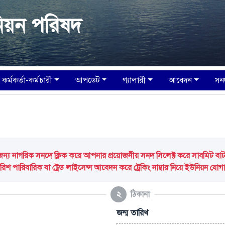
িয়ন পরিষদ
কর্মকর্তা-কর্মচারী
আপডেট
গ্যালারী
আবেদন
সন
 নাগরিক সনদে ক্লিক করে আপনার প্রয়োজনীয় সনদ সিলেক্ট করে সাবমিট বাটন ক
িশ পারিবারিক বা ট্রেড লাইসেন্স আবেদন করে ট্রেকিং নাম্বার নিয়ে ইউনিয়ন যো
২
ঠিকানা
জন্ম তারিখ