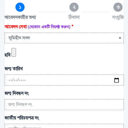
১
২
৩
আবেদনকারীর তথ্য
ঠিকানা
সংযুক্তি
আবেদন সেবা
*
(যেকোন একটি সিলেক্ট করুন)
ভূমিহীন সনদ
ছবি
জন্ম তারিখ
জন্ম নিবন্ধন নং
জাতীয় পরিচয়পত্র নং